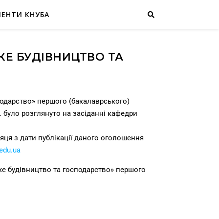
МЕНТИ КНУБА
КЕ БУДІВНИЦТВО ТА
подарство» першого (бакалаврського)
р. було розглянуто на засіданні кафедри
яця з дати публікації даного оголошення
edu.ua
ке будівництво та господарство» першого