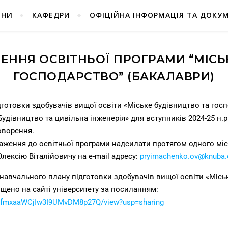
ИНИ
КАФЕДРИ
ОФІЦІЙНА ІНФОРМАЦІЯ ТА ДОКУ
ЕННЯ ОСВІТНЬОЇ ПРОГРАМИ “МІСЬ
ГОСПОДАРСТВО” (БАКАЛАВРИ)
дготовки здобувачів вищої освіти «Міське будівництво та гос
Будівництво та цивільна інженерія» для вступників 2024-25 н.
оворення.
уваження до освітньої програми надсилати протягом одного міс
лексію Віталійовичу на е-mail адресу:
pryimachenko.ov@knuba.
 навчального плану підготовки здобувачів вищої освіти «Місь
іщено на сайті університету за посиланням:
mEvfmxaaWCjIw3I9UMvDM8p27Q/view?usp=sharing