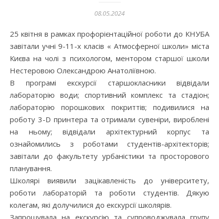
08.05.2024
25 квітня в рамках профорієнтаційної роботи до КНУБА
завітали учні 9-11-х класів « Атмосферної школи» міста
Києва на чолі з психологом, ментором старшої школи
Нестеровою Олександрою Анатоліївною.
В програмі екскурсії старшокласники відвідали
лабораторію води; спортивний комплекс та стадіон;
лабораторію порошкових покриттів; подивилися на
роботу 3-D принтера та отримали сувеніри, вироблені
на ньому; відвідали архітектурний корпус та
ознайомились з роботами студентів-архітекторів;
завітали до факультету урбаністики та просторового
планування.
Школярі виявили зацікавленість до університету,
роботи лабораторій та роботи студентів. Дякую
колегам, які долучилися до екскурсії школярів.
Запрошувала на екскурсію та супроводжувала групу